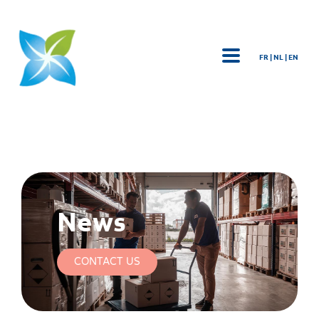
FR | NL | EN
News
CONTACT US