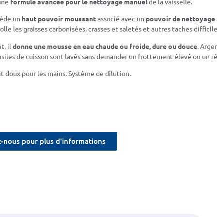
une
formule avancée pour le nettoyage manuel
de la vaisselle.
sède un
haut pouvoir moussant
associé avec un
pouvoir de nettoyage 
lle les graisses carbonisées, crasses et saletés et autres taches difficile
, il
donne une mousse en eau chaude ou froide, dure ou douce
. Arge
nsiles de cuisson sont lavés sans demander un frottement élevé ou un r
it doux pour les mains. Système de dilution.
-nous pour plus d'informations