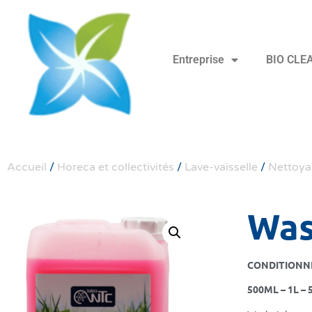
Entreprise
BIO CLE
Accueil
/
Horeca et collectivités
/
Lave-vaisselle
/
Nettoyan
Was
CONDITIONN
500ML – 1L – 5