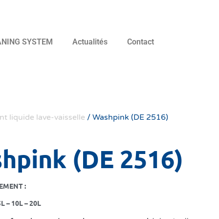
ANING SYSTEM
Actualités
Contact
t liquide lave-vaisselle
/ Washpink (DE 2516)
hpink (DE 2516)
EMENT :
L – 10L – 20L