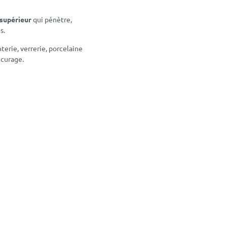
supérieur
qui pénètre,
s.
nterie, verrerie, porcelaine
écurage.