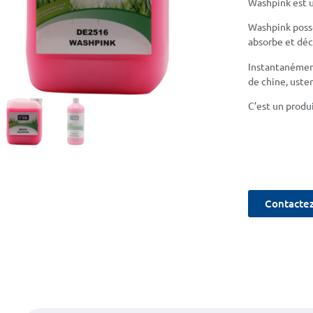
Washpink est 
Washpink pos
absorbe et déco
Instantanément
de chine, uste
C’est un produ
Contactez