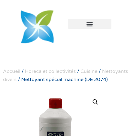
BIO CLEANING SYSTEM
Accueil
/
Horeca et collectivités
/
Cuisine
/
Nettoyants
divers
/ Nettoyant spécial machine (DE 2074)